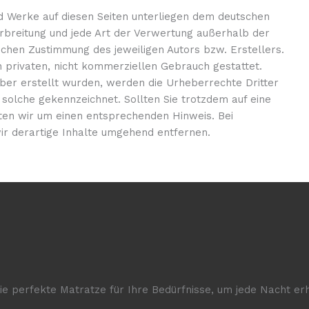
nd Werke auf diesen Seiten unterliegen dem deutschen
erbreitung und jede Art der Verwertung außerhalb der
chen Zustimmung des jeweiligen Autors bzw. Erstellers.
n privaten, nicht kommerziellen Gebrauch gestattet.
eiber erstellt wurden, werden die Urheberrechte Dritter
 solche gekennzeichnet. Sollten Sie trotzdem auf eine
en wir um einen entsprechenden Hinweis. Bei
r derartige Inhalte umgehend entfernen.
e perfekte Matratze für Ihre Bedürfnisse, um jede Nacht erh