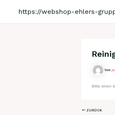
Zum
Inhalt
https://webshop-ehlers-grup
springen
Reini
Von
j
Bitte einen
ZURÜCK