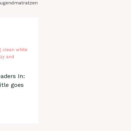
Jugendmatratzen
aders In:
itle goes